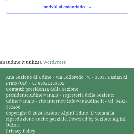
Iscriviti al calendario
anaudine.it utilizza
WordPress
Ana Sezione di Udine - Via Colloredo, 70 - 33037 Pasian di
Prato (UD) - CF 80021100302
Contatti
: presidenza della Sezione:
presidente.udine@ana.it
- segreteria della Sezione:
udine@ana.it
- sito internet:
info@anaudine.it
- tel: 0432-
502456
Copyright © 2024 Sezione Alpini Udine. E' vietata la
riproduzione anche parziale. Powered by Sezione Alpini
Udine.
Privacy Policy