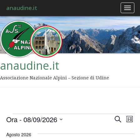
anaudine.it
Toggl
naviga
anaudine.it
Associazione Nazionale Alpini – Sezione di Udine
Event
Ev
Ora
 - 
08/09/2026
Cerca
Lista
Vis
Ricer
Seleziona
Na
la
Agosto 2026
data.