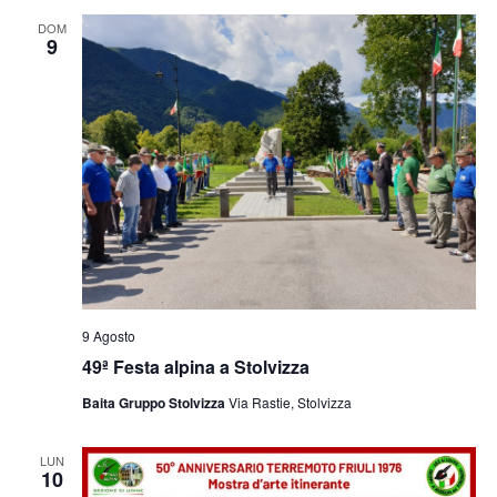
e
viste
DOM
9
Navig
9 Agosto
49ª Festa alpina a Stolvizza
Baita Gruppo Stolvizza
Via Rastie, Stolvizza
LUN
10