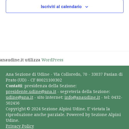
Iscriviti al calendario
anaudine.it utilizza
WordPress
Ana Sezione di Udine - Via Colloredo, 70 - 33037 Pasian di
Prato (UD) - CF 80021100302
Contatti
: presidenza della Sezione:
presidente.udine@ana.it
- segreteria della Sezione:
udine@ana.it
- sito internet:
info@anaudine.it
- tel: 0432-
502456
Copyright © 2024 Sezione Alpini Udine. E' vietata la
riproduzione anche parziale. Powered by Sezione Alpini
Udine.
Privacy Policy