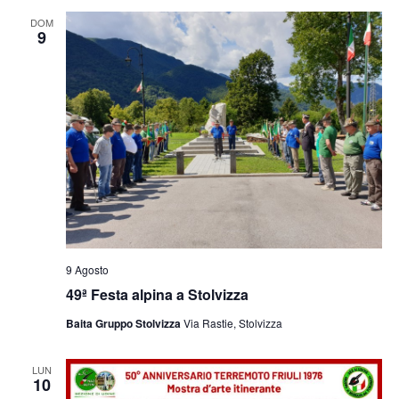
e
viste
DOM
9
Navig
9 Agosto
49ª Festa alpina a Stolvizza
Baita Gruppo Stolvizza
Via Rastie, Stolvizza
LUN
10