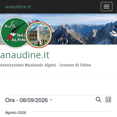
anaudine.it
Toggl
naviga
anaudine.it
Associazione Nazionale Alpini – Sezione di Udine
Event
Ev
Ora
 - 
08/09/2026
Cerca
Lista
Vis
Ricer
Seleziona
Na
la
Agosto 2026
data.