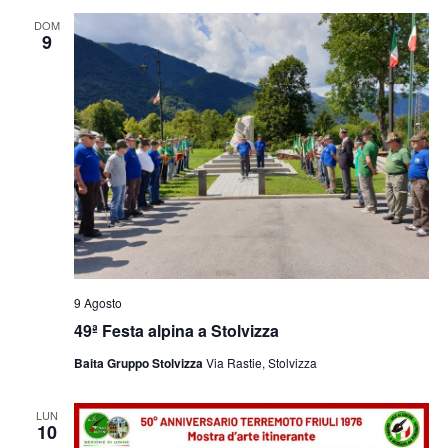
e
viste
DOM
9
Navig
9 Agosto
49ª Festa alpina a Stolvizza
Baita Gruppo Stolvizza
Via Rastie, Stolvizza
LUN
10