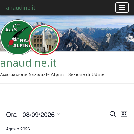
anaudine.it
Toggl
naviga
anaudine.it
Associazione Nazionale Alpini – Sezione di Udine
Event
Ev
Ora
 - 
08/09/2026
Cerca
Lista
Vis
Ricer
Seleziona
Na
la
Agosto 2026
data.