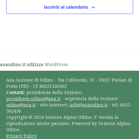
Iscriviti al calendario
anaudine.it utilizza
WordPress
Ana Sezione di Udine - Via Colloredo, 70 - 33037 Pasian di
Prato (UD) - CF 80021100302
Contatti
: presidenza della Sezione:
presidente.udine@ana.it
- segreteria della Sezione:
udine@ana.it
- sito internet:
info@anaudine.it
- tel: 0432-
502456
Copyright © 2024 Sezione Alpini Udine. E' vietata la
riproduzione anche parziale. Powered by Sezione Alpini
Udine.
Privacy Policy