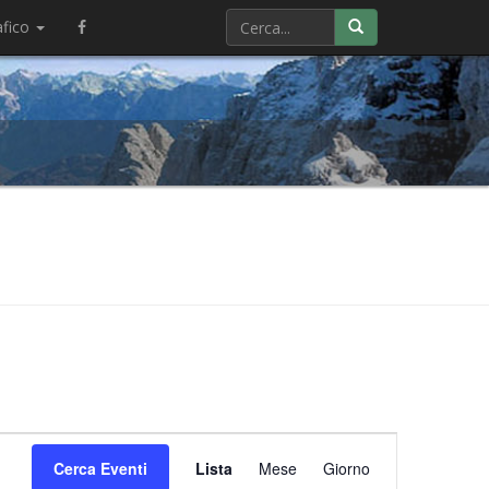
afico
Evento
Cerca Eventi
Lista
Mese
Viste
Giorno