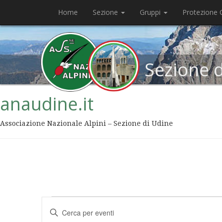
Home
Sezione
Gruppi
Protezione C
Sezione 
anaudine.it
Associazione Nazionale Alpini – Sezione di Udine
Eventi
Inserisci
Ricerca
Parola