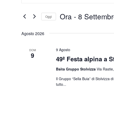
Chiave.
e
Cerca
Eventi
viste
Ora
 - 
8 Settembr
Oggi
per
Navigazione
Parola
Seleziona
Chiave.
la
Agosto 2026
data.
9 Agosto
DOM
9
49ª Festa alpina a S
Baita Gruppo Stolvizza
Via Rastie,
Il Gruppo “Sella Buia” di Stolvizza 
tutto...