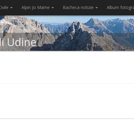
ivile
Alpin Jo Mame
Bacheca notizie
Album fotogr
di Udine