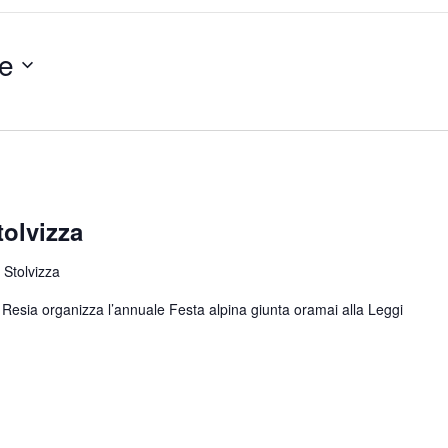
e
tolvizza
 Stolvizza
di Resia organizza l’annuale Festa alpina giunta oramai alla
Leggi