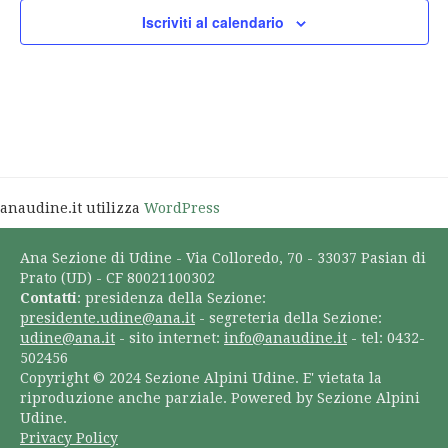
Iscriviti al calendario
anaudine.it utilizza
WordPress
Ana Sezione di Udine - Via Colloredo, 70 - 33037 Pasian di
Prato (UD) - CF 80021100302
Contatti
: presidenza della Sezione:
presidente.udine@ana.it
- segreteria della Sezione:
udine@ana.it
- sito internet:
info@anaudine.it
- tel: 0432-
502456
Copyright © 2024 Sezione Alpini Udine. E' vietata la
riproduzione anche parziale. Powered by Sezione Alpini
Udine.
Privacy Policy