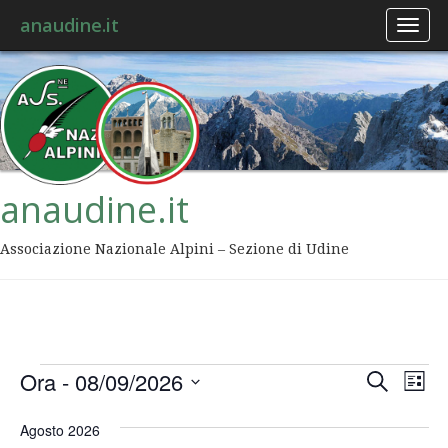
anaudine.it
Toggl
naviga
anaudine.it
Associazione Nazionale Alpini – Sezione di Udine
Event
Ev
Ora
 - 
08/09/2026
Cerca
Lista
Vis
Ricer
Seleziona
Na
la
Agosto 2026
data.