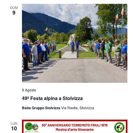
e
viste
DOM
9
Navig
9 Agosto
49ª Festa alpina a Stolvizza
Baita Gruppo Stolvizza
Via Rastie, Stolvizza
LUN
10