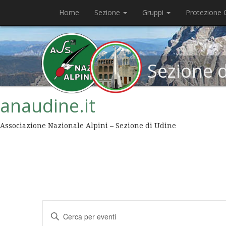
Home
Sezione
Gruppi
Protezione C
Sezione 
anaudine.it
Associazione Nazionale Alpini – Sezione di Udine
Eventi
Inserisci
Ricerca
Parola