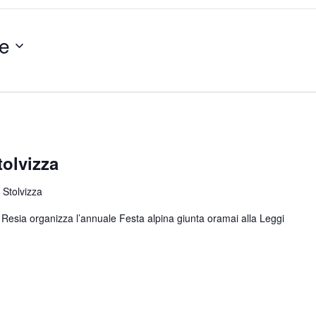
e
tolvizza
 Stolvizza
di Resia organizza l’annuale Festa alpina giunta oramai alla
Leggi