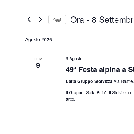
Chiave.
e
Cerca
Eventi
viste
Ora
 - 
8 Settembr
Oggi
per
Navigazione
Parola
Seleziona
Chiave.
la
Agosto 2026
data.
9 Agosto
DOM
9
49ª Festa alpina a S
Baita Gruppo Stolvizza
Via Rastie,
Il Gruppo “Sella Buia” di Stolvizza 
tutto...