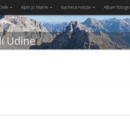
ivile
Alpin Jo Mame
Bacheca notizie
Album fotogr
di Udine