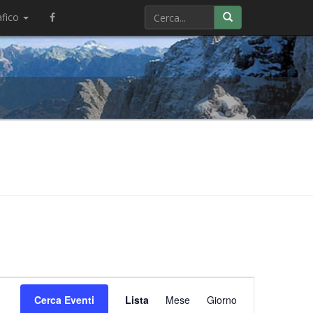
afico
Evento
Cerca Eventi
Lista
Mese
Viste
Giorno