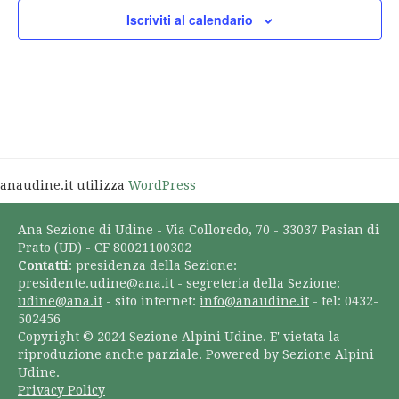
Iscriviti al calendario
anaudine.it utilizza
WordPress
Ana Sezione di Udine - Via Colloredo, 70 - 33037 Pasian di
Prato (UD) - CF 80021100302
Contatti
: presidenza della Sezione:
presidente.udine@ana.it
- segreteria della Sezione:
udine@ana.it
- sito internet:
info@anaudine.it
- tel: 0432-
502456
Copyright © 2024 Sezione Alpini Udine. E' vietata la
riproduzione anche parziale. Powered by Sezione Alpini
Udine.
Privacy Policy