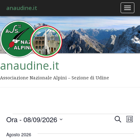
anaudine.it
Toggl
naviga
anaudine.it
Associazione Nazionale Alpini – Sezione di Udine
Event
Ev
Ora
 - 
08/09/2026
Cerca
Lista
Vis
Ricer
Seleziona
Na
la
Agosto 2026
data.