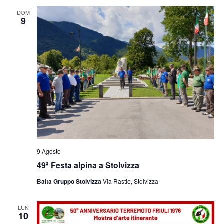
e
viste
DOM
9
Navig
9 Agosto
49ª Festa alpina a Stolvizza
Baita Gruppo Stolvizza
Via Rastie, Stolvizza
LUN
10