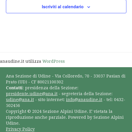
Iscriviti al calendario
anaudine.it utilizza
WordPress
Ana Sezione di Udine - Via Colloredo, 70 - 33037 Pasian di
Prato (UD) - CF 80021100302
Contatti
: presidenza della Sezione:
presidente.udine@ana.it
- segreteria della Sezione:
udine@ana.it
- sito internet:
info@anaudine.it
- tel: 0432-
502456
Copyright © 2024 Sezione Alpini Udine. E' vietata la
riproduzione anche parziale. Powered by Sezione Alpini
Udine.
Privacy Policy