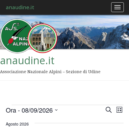
anaudine.it
Toggl
naviga
anaudine.it
Associazione Nazionale Alpini – Sezione di Udine
Event
Ev
Ora
 - 
08/09/2026
Cerca
Lista
Vis
Ricer
Seleziona
Na
la
Agosto 2026
data.