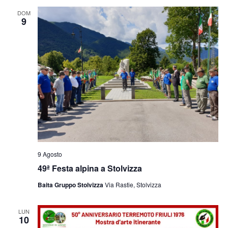
e
viste
DOM
9
Navig
9 Agosto
49ª Festa alpina a Stolvizza
Baita Gruppo Stolvizza
Via Rastie, Stolvizza
LUN
10