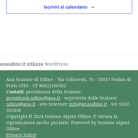
Iscriviti al calendario
anaudine.it utilizza
WordPress
Ana Sezione di Udine - Via Colloredo, 70 - 33037 Pasian di
Prato (UD) - CF 80021100302
Contatti
: presidenza della Sezione:
presidente.udine@ana.it
- segreteria della Sezione:
udine@ana.it
- sito internet:
info@anaudine.it
- tel: 0432-
502456
Copyright © 2024 Sezione Alpini Udine. E' vietata la
riproduzione anche parziale. Powered by Sezione Alpini
Udine.
Privacy Policy