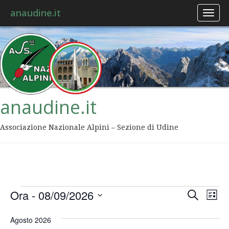
anaudine.it
Toggl
naviga
anaudine.it
Associazione Nazionale Alpini – Sezione di Udine
Event
Ev
Ora
 - 
08/09/2026
Cerca
Lista
Vis
Ricer
Seleziona
Na
la
Agosto 2026
data.