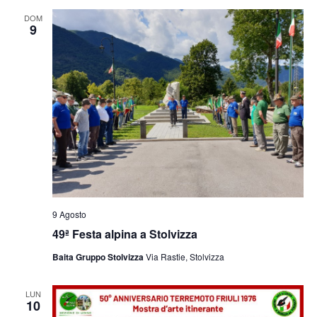
e
viste
DOM
9
Navig
9 Agosto
49ª Festa alpina a Stolvizza
Baita Gruppo Stolvizza
Via Rastie, Stolvizza
LUN
10