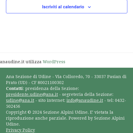
Iscriviti al calendario
anaudine.it utilizza
WordPress
Ana Sezione di Udine - Via Colloredo, 70 - 33037 Pasian di
Prato (UD) - CF 80021100302
Contatti
: presidenza della Sezione:
presidente.udine@ana.it
- segreteria della Sezione:
udine@ana.it
- sito internet:
info@anaudine.it
- tel: 0432-
502456
Copyright © 2024 Sezione Alpini Udine. E' vietata la
riproduzione anche parziale. Powered by Sezione Alpini
Udine.
Privacy Policy