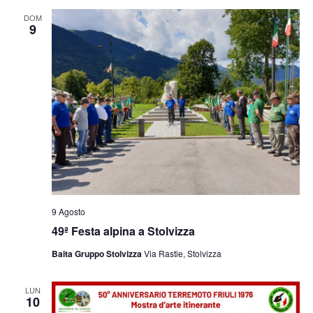
e
viste
DOM
9
Navig
9 Agosto
49ª Festa alpina a Stolvizza
Baita Gruppo Stolvizza
Via Rastie, Stolvizza
LUN
10