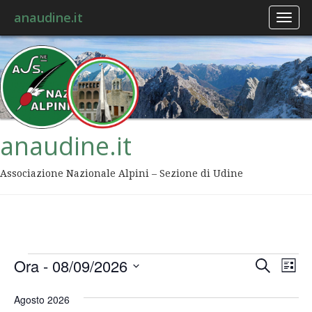
anaudine.it
Toggl
naviga
anaudine.it
Associazione Nazionale Alpini – Sezione di Udine
Event
Ev
Ora
 - 
08/09/2026
Cerca
Lista
Vis
Ricer
Seleziona
Na
la
Agosto 2026
data.