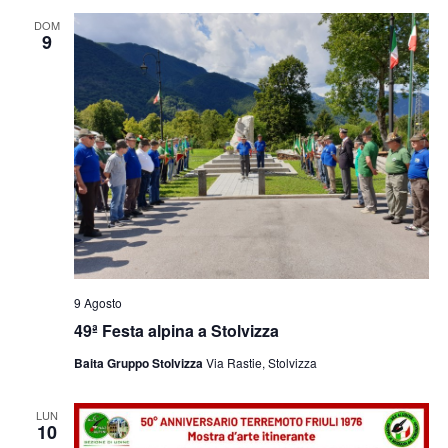
e
viste
DOM
9
Navig
9 Agosto
49ª Festa alpina a Stolvizza
Baita Gruppo Stolvizza
Via Rastie, Stolvizza
LUN
10