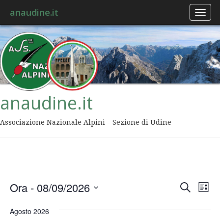
anaudine.it
Toggl
naviga
anaudine.it
Associazione Nazionale Alpini – Sezione di Udine
Event
Ev
Ora
 - 
08/09/2026
Cerca
Lista
Vis
Ricer
Seleziona
Na
la
Agosto 2026
data.