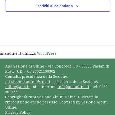
Iscriviti al calendario
anaudine.it utilizza
WordPress
Ana Sezione di Udine - Via Colloredo, 70 - 33037 Pasian di
Prato (UD) - CF 80021100302
Contatti
: presidenza della Sezione:
presidente.udine@ana.it
- segreteria della Sezione:
udine@ana.it
- sito internet:
info@anaudine.it
- tel: 0432-
502456
Copyright © 2024 Sezione Alpini Udine. E' vietata la
riproduzione anche parziale. Powered by Sezione Alpini
Udine.
Privacy Policy