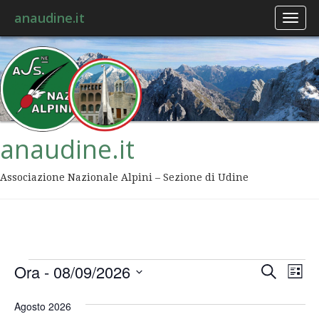
anaudine.it
Toggl
naviga
anaudine.it
Associazione Nazionale Alpini – Sezione di Udine
Event
Ev
Ora
 - 
08/09/2026
Cerca
Lista
Vis
Ricer
Seleziona
Na
la
Agosto 2026
data.