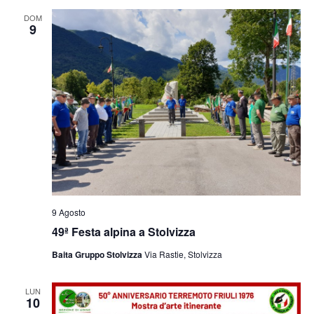
e
viste
DOM
9
Navig
9 Agosto
49ª Festa alpina a Stolvizza
Baita Gruppo Stolvizza
Via Rastie, Stolvizza
LUN
10