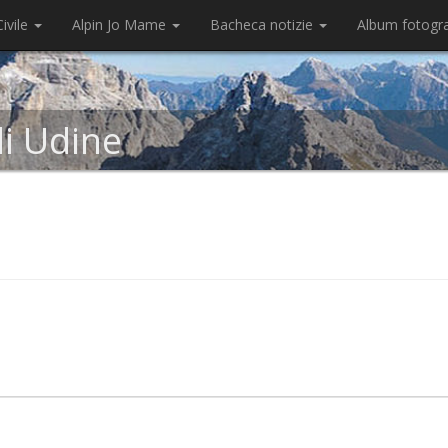
ivile
Alpin Jo Mame
Bacheca notizie
Album fotogr
di Udine