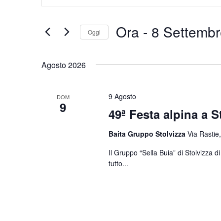
Chiave.
e
Cerca
Eventi
viste
Ora
 - 
8 Settembr
Oggi
per
Navigazione
Parola
Seleziona
Chiave.
la
Agosto 2026
data.
9 Agosto
DOM
9
49ª Festa alpina a S
Baita Gruppo Stolvizza
Via Rastie,
Il Gruppo “Sella Buia” di Stolvizza 
tutto...