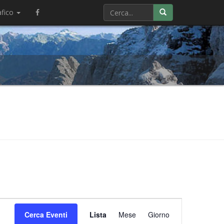
afico
Evento
Cerca Eventi
Lista
Mese
Viste
Giorno