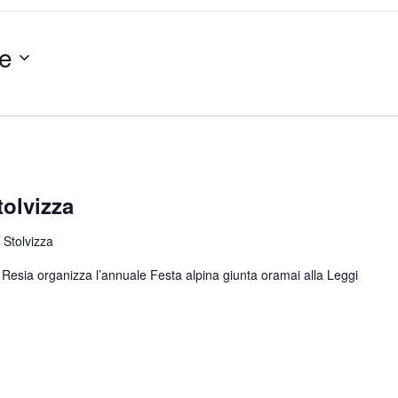
e
tolvizza
 Stolvizza
di Resia organizza l’annuale Festa alpina giunta oramai alla
Leggi