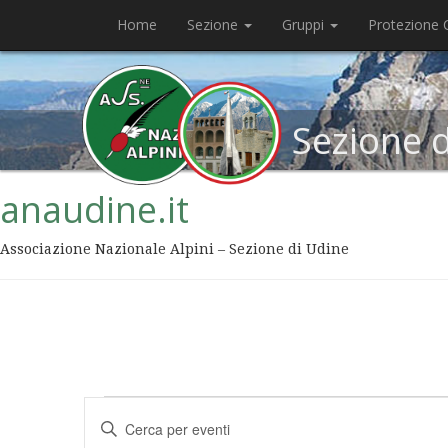
Home
Sezione
Gruppi
Protezione C
Sezione 
anaudine.it
Associazione Nazionale Alpini – Sezione di Udine
Eventi
Inserisci
Ricerca
Parola