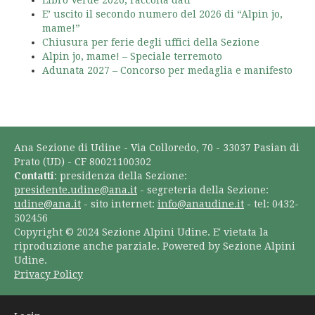
Libro Verde 2026, raccolta dati
E’ uscito il secondo numero del 2026 di “Alpin jo,
mame!”
Chiusura per ferie degli uffici della Sezione
Alpin jo, mame! – Speciale terremoto
Adunata 2027 – Concorso per medaglia e manifesto
Ana Sezione di Udine - Via Colloredo, 70 - 33037 Pasian di
Prato (UD) - CF 80021100302
Contatti
: presidenza della Sezione:
presidente.udine@ana.it
- segreteria della Sezione:
udine@ana.it
- sito internet:
info@anaudine.it
- tel: 0432-
502456
Copyright © 2024 Sezione Alpini Udine. E' vietata la
riproduzione anche parziale. Powered by Sezione Alpini
Udine.
Privacy Policy