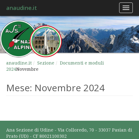
anaudine.it
Toggl
naviga
anaudine.it
Sezione
Documenti e moduli
2024
Novembre
Mese:
Novembre 2024
Ana Sezione di Udine - Via Colloredo, 70 - 33037 Pasian di
Prato (UD) - CF 80021100302