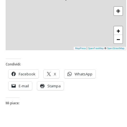
+
−
MapPress
|
OpenFreeMap
©
OpenStreetMap
Condividi:
Facebook
X
WhatsApp
E-mail
Stampa
Mi piace: