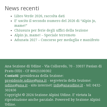
News recenti
Libro Verde 2026, raccolta dati
E’ uscito il secondo numero del 2026 di “Alpin jo,
mame!”
Chiusura per ferie degli uffici della Sezione
Alpin jo, mame! – Speciale terremoto
Adunata 2027 – Concorso per medaglia e manifesto
Ana Sezione di Udine - Via Colloredo, 70 - 33037 Pasian di
Prato (UD) - CF 80021100302
Contatti
: presidenza della Sezione:
presidente.udine@ana.it
- segreteria della Sezione:
udine@ana.it
- sito internet:
info@anaudine.it
- tel: 0432-
502456
Copyright © 2024 Sezione Alpini Udine. E' vietata la
riproduzione anche parziale. Powered by Sezione Alpini
Udine.