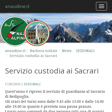
anaudine.it
Toggl
naviga
anaudine.it
Bacheca notizie
News
SEZIONALI
Servizio custodia ai Sacrari
Servizio custodia ai Sacrari
17/03/2026
|
SEZIONALI
Quest’anno è ripreso il servizio di guardiania al Sacrario
di Redipuglia.
Gli orari dei turni sono dalle 9.45 alle 13.00 e dalle 14.00
alle 19.00 in quanto è prevista una pausa pranzo.
I turni sono composti da due persone (più una di scorta),