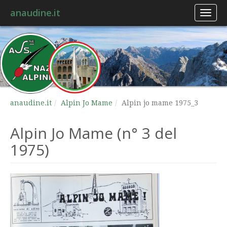
anaudine.it
Toggl
naviga
anaudine.it
Alpin Jo Mame
Alpin jo mame 1975_3
Alpin Jo Mame (n° 3 del
1975)