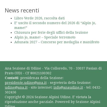
News recenti
Libro Verde 2026, raccolta dati
E’ uscito il secondo numero del 2026 di “Alpin jo,
mame!”
Chiusura per ferie degli uffici della Sezione
Alpin jo, mame! – Speciale terremoto
Adunata 2027 – Concorso per medaglia e manifesto
Ana Sezione di Udine - Via Colloredo, 70 - 33037 Pasian di
Prato (UD) - CF 80021100302
Contatti
: presidenza della Sezione:
presidente.udine@ana.it
- segreteria della Sezione:
udine@ana.it
- sito internet:
info@anaudine.it
- tel: 0432-
502456
Copyright © 2024 Sezione Alpini Udine. E' vietata la
riproduzione anche parziale. Powered by Sezione Alpini
Udine.