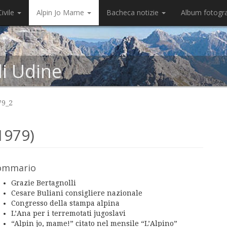
ivile
Alpin Jo Mame
Bacheca notizie
Album fotogr
di Udine
79_2
1979)
ommario
Grazie Bertagnolli
Cesare Buliani consigliere nazionale
Congresso della stampa alpina
L’Ana per i terremotati jugoslavi
“Alpin jo, mame!” citato nel mensile “L’Alpino”