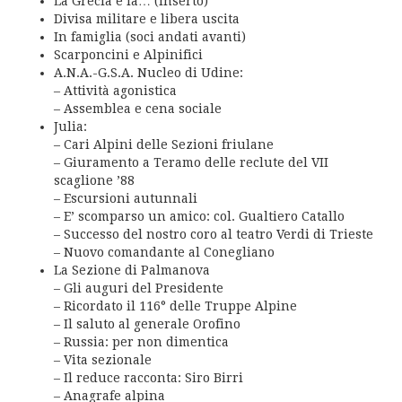
La Grecia è là… (inserto)
Divisa militare e libera uscita
In famiglia (soci andati avanti)
Scarponcini e Alpinifici
A.N.A.-G.S.A. Nucleo di Udine:
– Attività agonistica
– Assemblea e cena sociale
Julia:
– Cari Alpini delle Sezioni friulane
– Giuramento a Teramo delle reclute del VII
scaglione ’88
– Escursioni autunnali
– E’ scomparso un amico: col. Gualtiero Catallo
– Successo del nostro coro al teatro Verdi di Trieste
– Nuovo comandante al Conegliano
La Sezione di Palmanova
– Gli auguri del Presidente
– Ricordato il 116° delle Truppe Alpine
– Il saluto al generale Orofino
– Russia: per non dimentica
– Vita sezionale
– Il reduce racconta: Siro Birri
– Anagrafe alpina