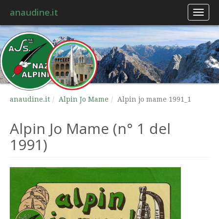
anaudine.it
Toggl
naviga
anaudine.it
Alpin Jo Mame
Alpin jo mame 1991_1
Alpin Jo Mame (n° 1 del
1991)