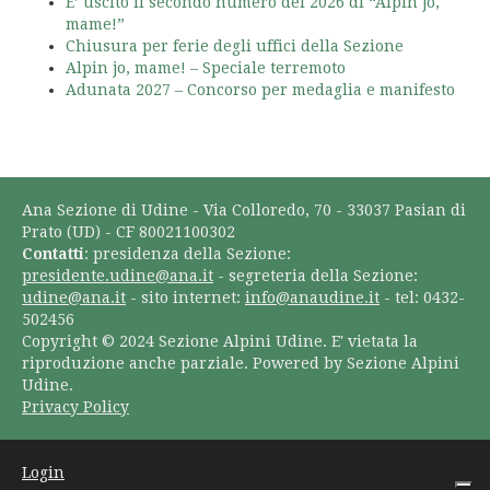
E’ uscito il secondo numero del 2026 di “Alpin jo,
mame!”
Chiusura per ferie degli uffici della Sezione
Alpin jo, mame! – Speciale terremoto
Adunata 2027 – Concorso per medaglia e manifesto
Ana Sezione di Udine - Via Colloredo, 70 - 33037 Pasian di
Prato (UD) - CF 80021100302
Contatti
: presidenza della Sezione:
presidente.udine@ana.it
- segreteria della Sezione:
udine@ana.it
- sito internet:
info@anaudine.it
- tel: 0432-
502456
Copyright © 2024 Sezione Alpini Udine. E' vietata la
riproduzione anche parziale. Powered by Sezione Alpini
Udine.
Privacy Policy
Login