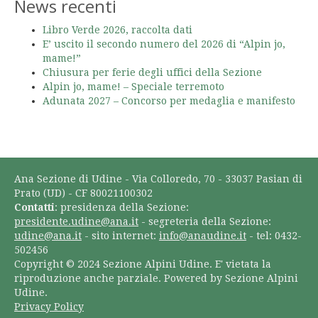
News recenti
Libro Verde 2026, raccolta dati
E’ uscito il secondo numero del 2026 di “Alpin jo,
mame!”
Chiusura per ferie degli uffici della Sezione
Alpin jo, mame! – Speciale terremoto
Adunata 2027 – Concorso per medaglia e manifesto
Ana Sezione di Udine - Via Colloredo, 70 - 33037 Pasian di
Prato (UD) - CF 80021100302
Contatti
: presidenza della Sezione:
presidente.udine@ana.it
- segreteria della Sezione:
udine@ana.it
- sito internet:
info@anaudine.it
- tel: 0432-
502456
Copyright © 2024 Sezione Alpini Udine. E' vietata la
riproduzione anche parziale. Powered by Sezione Alpini
Udine.
Privacy Policy