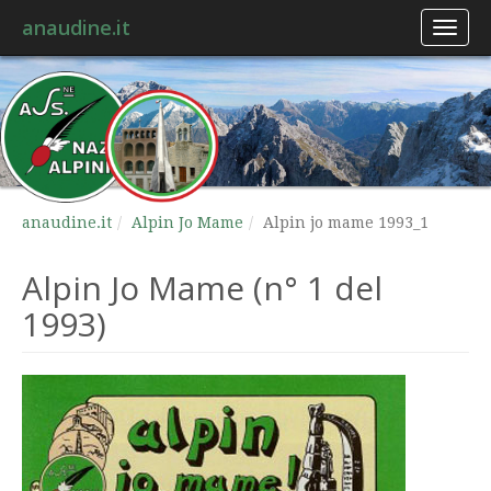
anaudine.it
Toggl
naviga
anaudine.it
Alpin Jo Mame
Alpin jo mame 1993_1
Alpin Jo Mame (n° 1 del
1993)