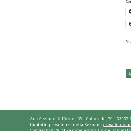
Con
Mi 
Ana Sezione di Udine - Via Colloredo, 70 - 33037 
Contatti
: presidenza della Sezione:
presidente.u
Copyright © 2024 Sezione Alpini Udine. E' vietat