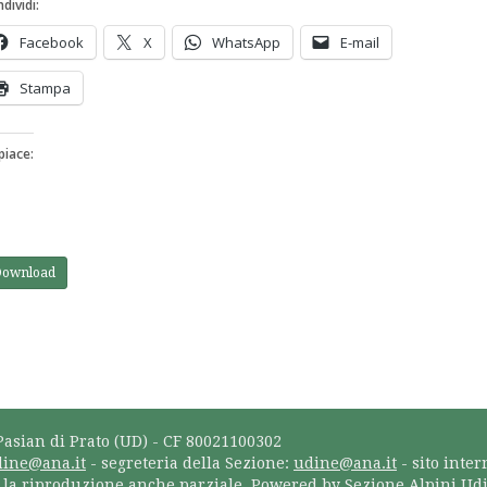
dividi:
Facebook
X
WhatsApp
E-mail
Stampa
piace:
Download
Pasian di Prato (UD) - CF 80021100302
dine@ana.it
- segreteria della Sezione:
udine@ana.it
- sito inter
a la riproduzione anche parziale. Powered by Sezione Alpini Ud