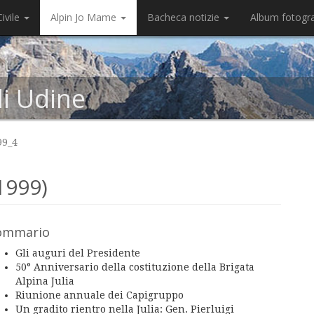
ivile
Alpin Jo Mame
Bacheca notizie
Album fotogr
di Udine
99_4
1999)
ommario
Gli auguri del Presidente
50° Anniversario della costituzione della Brigata
Alpina Julia
Riunione annuale dei Capigruppo
Un gradito rientro nella Julia: Gen. Pierluigi