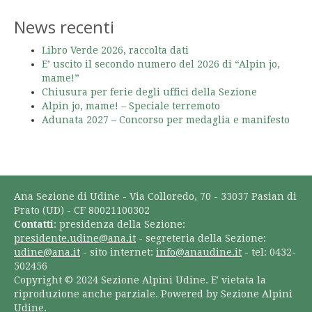
News recenti
Libro Verde 2026, raccolta dati
E’ uscito il secondo numero del 2026 di “Alpin jo,
mame!”
Chiusura per ferie degli uffici della Sezione
Alpin jo, mame! – Speciale terremoto
Adunata 2027 – Concorso per medaglia e manifesto
Ana Sezione di Udine - Via Colloredo, 70 - 33037 Pasian di
Prato (UD) - CF 80021100302
Contatti
: presidenza della Sezione:
presidente.udine@ana.it
- segreteria della Sezione:
udine@ana.it
- sito internet:
info@anaudine.it
- tel: 0432-
502456
Copyright © 2024 Sezione Alpini Udine. E' vietata la
riproduzione anche parziale. Powered by Sezione Alpini
Udine.