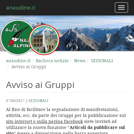
anaudine.it
Toggl
naviga
anaudine.it
Bacheca notizie
News
SEZIONALI
Avviso ai Gruppi
Avviso ai Gruppi
07/08/2017
|
SEZIONALI
Al fine di facilitare la segnalazione di manifestazioni,
attività, ecc. da parte dei Gruppi per la pubblicazione sul
sito internet e sulla pagina Facebook
siete invitati ad
utilizzare la nuova funzione “
Articoli da pubblicare sul
sito
” messa a disposizione nella barra superiore