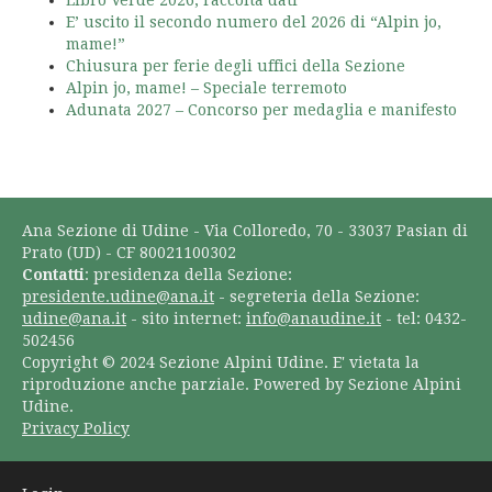
Libro Verde 2026, raccolta dati
E’ uscito il secondo numero del 2026 di “Alpin jo,
mame!”
Chiusura per ferie degli uffici della Sezione
Alpin jo, mame! – Speciale terremoto
Adunata 2027 – Concorso per medaglia e manifesto
Ana Sezione di Udine - Via Colloredo, 70 - 33037 Pasian di
Prato (UD) - CF 80021100302
Contatti
: presidenza della Sezione:
presidente.udine@ana.it
- segreteria della Sezione:
udine@ana.it
- sito internet:
info@anaudine.it
- tel: 0432-
502456
Copyright © 2024 Sezione Alpini Udine. E' vietata la
riproduzione anche parziale. Powered by Sezione Alpini
Udine.
Privacy Policy