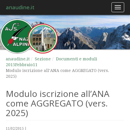
anaudine.it
Toggl
naviga
anaudine.it
Sezione
Documenti e moduli
2015
Febbraio
11
Modulo iscrizione all’ANA come AGGREGATO (vers.
2025)
Modulo iscrizione all’ANA
come AGGREGATO (vers.
2025)
11/02/2015
|