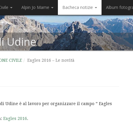
ivile
Alpin Jo Mame
Bacheca notizie
Album fotogr
di Udine
ONE CIVILE
Eagles 2016 – Le novità
i Udine è al lavoro per organizzare il campo ” Eagles
a:
Eagles 2016
.