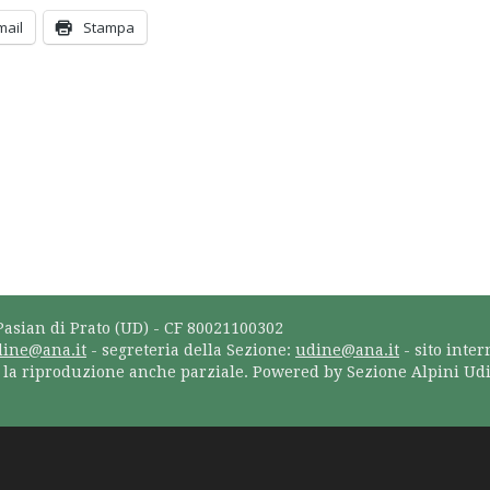
mail
Stampa
Pasian di Prato (UD) - CF 80021100302
dine@ana.it
- segreteria della Sezione:
udine@ana.it
- sito inter
a la riproduzione anche parziale. Powered by Sezione Alpini Ud