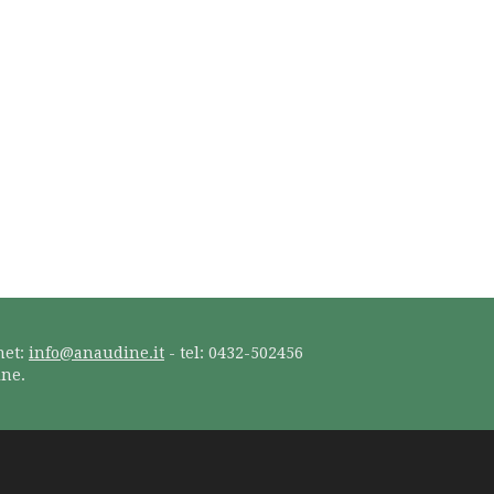
net:
info@anaudine.it
- tel: 0432-502456
ine.