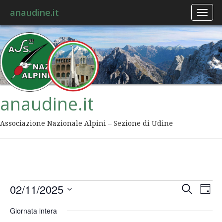
anaudine.it
Toggl
naviga
anaudine.it
Associazione Nazionale Alpini – Sezione di Udine
Event
Ev
02/11/2025
Cerca
Giorn
Vis
Ricer
Seleziona
Na
Giornata intera
la
data.