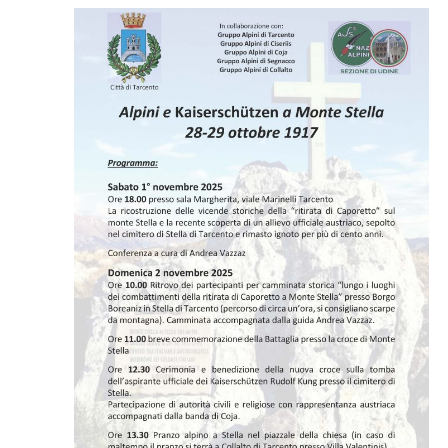
e
viste
Navig