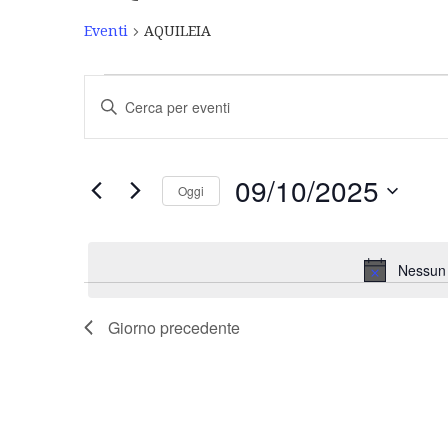
Eventi
AQUILEIA
Eventi
Inserisci
Ricerca
Parola
Chiave.
e
Cerca
Eventi
viste
09/10/2025
Oggi
per
Navigazione
Parola
Seleziona
Chiave.
la
data.
Nessun 
Giorno precedente