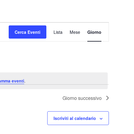
Evento
Cerca Eventi
Lista
Mese
Viste
Giorno
Navigazione
ramma eventi
.
Giorno successivo
Iscriviti al calendario