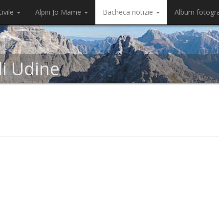
ivile
Alpin Jo Mame
Bacheca notizie
Album fotogr
di Udine