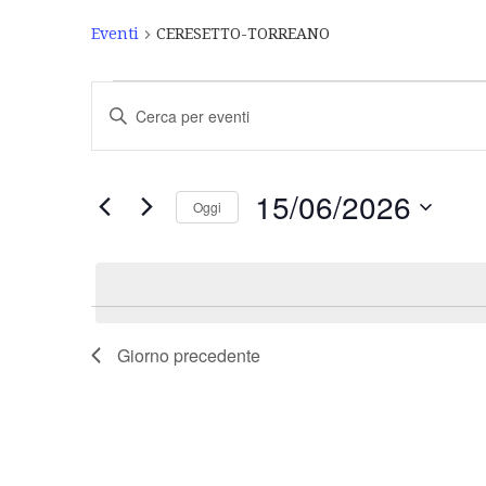
Eventi
CERESETTO-TORREANO
Eventi
Inserisci
Ricerca
Parola
Chiave.
e
Cerca
Eventi
viste
15/06/2026
Oggi
per
Navigazione
Parola
Seleziona
Chiave.
la
data.
Giorno precedente