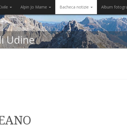
ivile
Alpin Jo Mame
Bacheca notizie
Album fotogr
di Udine
REANO