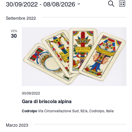
Event
Ev
30/09/2022
 - 
08/08/2026
Cerca
Lista
Vis
Ricer
Seleziona
Na
la
Settembre 2022
e
data.
viste
VEN
30
Navig
30/09/2022
Gara di briscola alpina
Codroipo
Via Circonvallazione Sud, 92/a, Codroipo, Italia
Marzo 2023