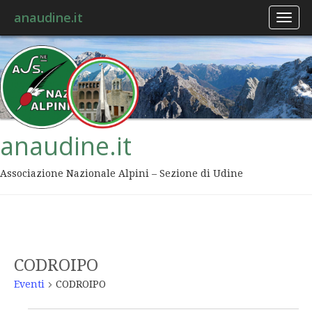
anaudine.it
Toggl
naviga
anaudine.it
Associazione Nazionale Alpini – Sezione di Udine
CODROIPO
Eventi
CODROIPO