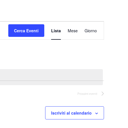
Evento
Cerca Eventi
Lista
Mese
Viste
Giorno
Navigazione
Prossimi eventi
Iscriviti al calendario