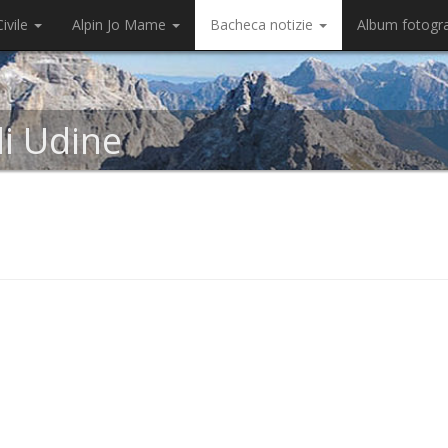
ivile
Alpin Jo Mame
Bacheca notizie
Album fotogr
di Udine