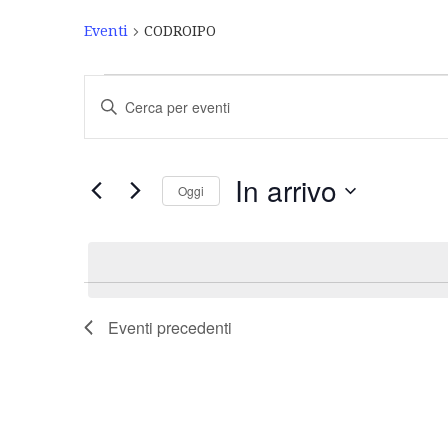
Eventi
CODROIPO
Eventi
Inserisci
Ricerca
Parola
Chiave.
e
Cerca
Eventi
viste
In arrivo
Oggi
per
Navigazione
Parola
Seleziona
Chiave.
la
data.
Eventi
precedenti