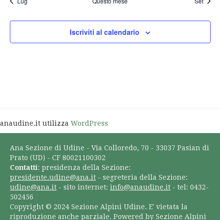
Lug
Questo mese
Set
Iscriviti al calendario
anaudine.it utilizza
WordPress
Ana Sezione di Udine - Via Colloredo, 70 - 33037 Pasian di
Prato (UD) - CF 80021100302
Contatti
: presidenza della Sezione:
presidente.udine@ana.it
- segreteria della Sezione:
udine@ana.it
- sito internet:
info@anaudine.it
- tel: 0432-
502456
Copyright © 2024 Sezione Alpini Udine. E' vietata la
riproduzione anche parziale. Powered by Sezione Alpini