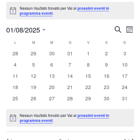
Nessun risultato trovato per Vai ai
prossimi eventi in
Notice
programma eventi
.
Event
Ev
01/08/2025
Cerca
Mese
Vis
Ricer
Seleziona
Calendario
L
M
M
G
V
S
D
Na
la
e
data.
di
0
0
0
0
0
0
0
28
29
30
31
1
2
3
viste
eventi
eventi
eventi
eventi
eventi
eventi
eventi
Eventi
0
0
0
0
0
0
0
4
5
6
7
8
9
10
Navig
eventi
eventi
eventi
eventi
eventi
eventi
eventi
0
0
0
0
0
0
0
11
12
13
14
15
16
17
eventi
eventi
eventi
eventi
eventi
eventi
eventi
0
0
0
0
0
0
0
18
19
20
21
22
23
24
eventi
eventi
eventi
eventi
eventi
eventi
eventi
0
0
0
0
0
0
0
25
26
27
28
29
30
31
eventi
eventi
eventi
eventi
eventi
eventi
eventi
Nessun risultato trovato per Vai ai
prossimi eventi in
Notice
programma eventi
.