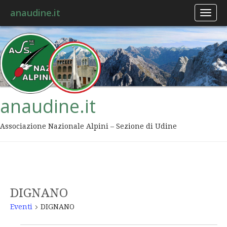
anaudine.it
Toggl
naviga
anaudine.it
Associazione Nazionale Alpini – Sezione di Udine
DIGNANO
Eventi
DIGNANO