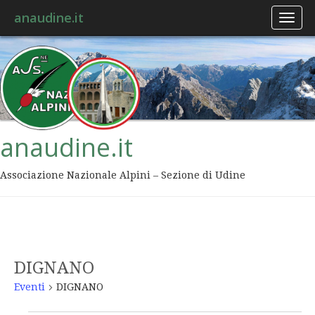
anaudine.it
Toggl
naviga
anaudine.it
Associazione Nazionale Alpini – Sezione di Udine
DIGNANO
Eventi
DIGNANO