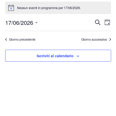
Nessun eventi in programma per 17/06/2026.
Notice
Event
Ev
17/06/2026
Cerca
Giorn
Vis
Ricer
Seleziona
Na
la
e
Giorno precedente
Giorno successivo
data.
viste
Navig
Iscriviti al calendario