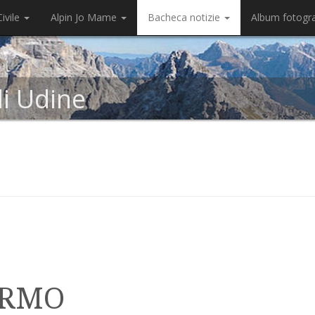
ivile
Alpin Jo Mame
Bacheca notizie
Album fotogr
di Udine
ARMO