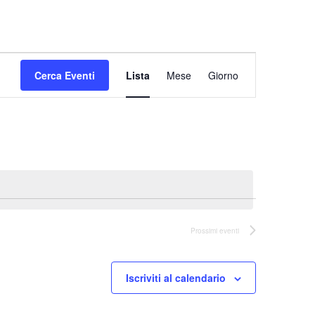
Evento
Cerca Eventi
Lista
Mese
Viste
Giorno
Navigazione
Prossimi eventi
Iscriviti al calendario