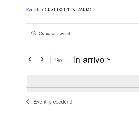
Eventi
GRADISCUTTA-VARMO
Eventi
Inserisci
Ricerca
Parola
Chiave.
e
Cerca
Eventi
viste
In arrivo
Oggi
per
Navigazione
Parola
Seleziona
Chiave.
la
data.
Eventi
precedenti