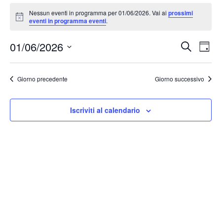
Nessun eventi in programma per 01/06/2026. Vai ai
prossimi
Notice
eventi in programma eventi
.
Event
Ev
01/06/2026
Cerca
Giorn
Vis
Ricer
Seleziona
Na
la
e
Giorno precedente
Giorno successivo
data.
viste
Navig
Iscriviti al calendario