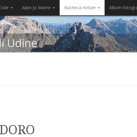
ivile
Alpin Jo Mame
Bacheca notizie
Album fotogr
di Udine
ADORO