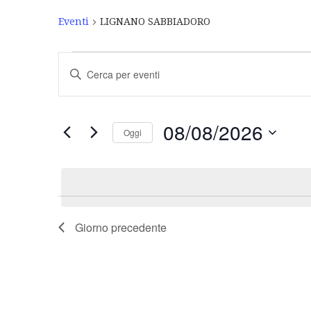
Eventi
LIGNANO SABBIADORO
Eventi
Inserisci
Ricerca
Parola
Chiave.
e
Cerca
Eventi
viste
08/08/2026
Oggi
per
Navigazione
Parola
Seleziona
Chiave.
la
data.
Giorno precedente