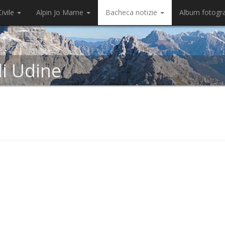
ivile
Alpin Jo Mame
Bacheca notizie
Album fotogr
di Udine