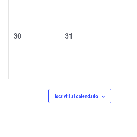
0
0
30
31
eventi,
eventi,
Iscriviti al calendario