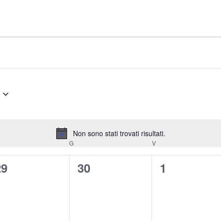
Non sono stati trovati risultati.
Notice
G
V
0
0
0
29
30
1
venti,
eventi,
eventi,