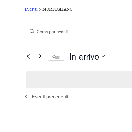
Eventi
MORTEGLIANO
Eventi
Inserisci
Ricerca
Parola
Chiave.
e
Cerca
Eventi
viste
In arrivo
Oggi
per
Navigazione
Parola
Seleziona
Chiave.
la
data.
Eventi
precedenti