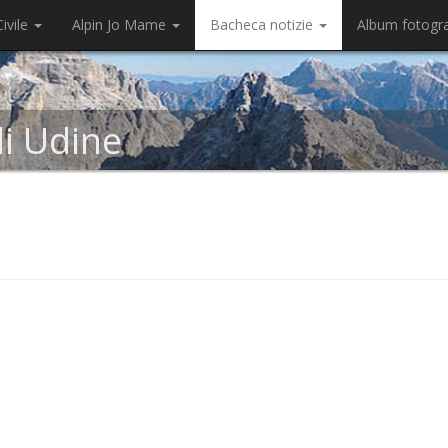
ivile
Alpin Jo Mame
Bacheca notizie
Album fotogr
di Udine