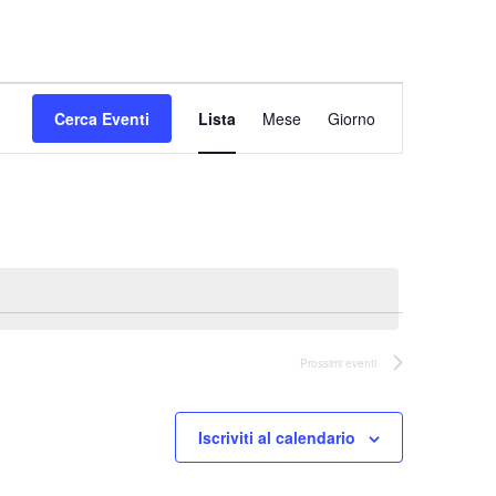
Evento
Cerca Eventi
Lista
Mese
Viste
Giorno
Navigazione
Prossimi eventi
Iscriviti al calendario