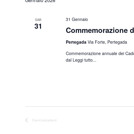
Gennaio 2026
31 Gennaio
SAB
31
Commemorazione di
Pertegada
Via Forte, Pertegada
Commemorazione annuale dei Caduti d
dal
Leggi tutto...
Eventi
precedenti