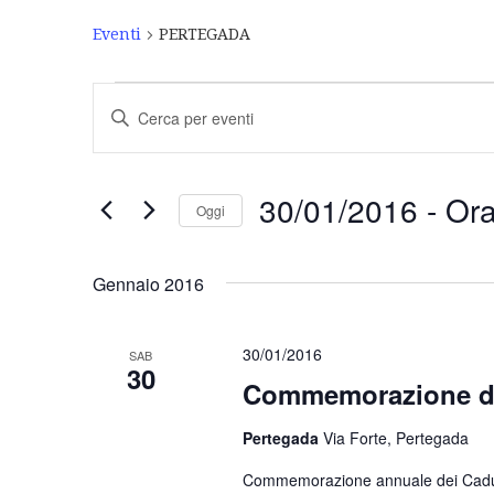
Eventi
PERTEGADA
Eventi
Inserisci
Ricerca
Parola
Chiave.
e
Cerca
Eventi
viste
30/01/2016
 - 
Or
Oggi
per
Navigazione
Parola
Seleziona
Chiave.
la
Gennaio 2016
data.
30/01/2016
SAB
30
Commemorazione di
Pertegada
Via Forte, Pertegada
Commemorazione annuale dei Caduti d