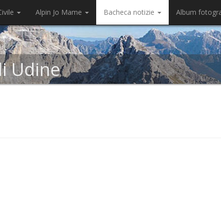
ivile
Alpin Jo Mame
Bacheca notizie
Album fotogr
di Udine