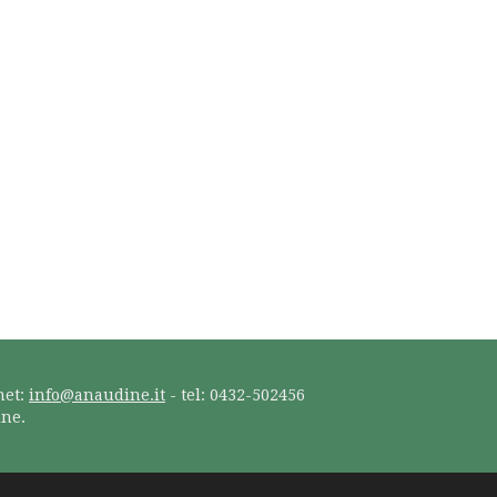
net:
info@anaudine.it
- tel: 0432-502456
ine.