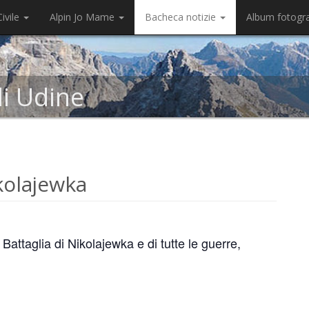
ivile
Alpin Jo Mame
Bacheca notizie
Album fotogr
di Udine
olajewka
ttaglia di Nikolajewka e di tutte le guerre,