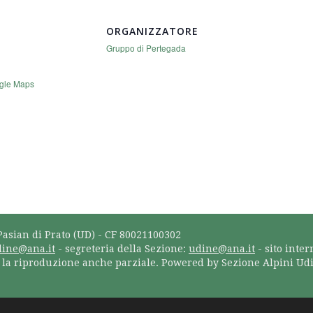
ORGANIZZATORE
Gruppo di Pertegada
gle Maps
Pasian di Prato (UD) - CF 80021100302
dine@ana.it
- segreteria della Sezione:
udine@ana.it
- sito inter
a la riproduzione anche parziale. Powered by Sezione Alpini Ud