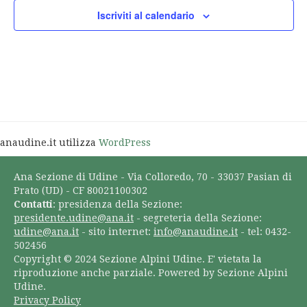
Iscriviti al calendario
anaudine.it utilizza
WordPress
Ana Sezione di Udine - Via Colloredo, 70 - 33037 Pasian di
Prato (UD) - CF 80021100302
Contatti
: presidenza della Sezione:
presidente.udine@ana.it
- segreteria della Sezione:
udine@ana.it
- sito internet:
info@anaudine.it
- tel: 0432-
502456
Copyright © 2024 Sezione Alpini Udine. E' vietata la
riproduzione anche parziale. Powered by Sezione Alpini
Udine.
Privacy Policy