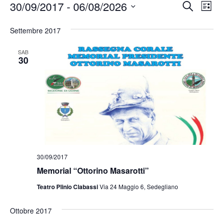
Event
Ev
30/09/2017
 - 
06/08/2026
Cerca
Lista
Vis
Ricer
Seleziona
Na
la
Settembre 2017
e
data.
viste
SAB
30
Navig
30/09/2017
Memorial “Ottorino Masarotti”
Teatro Plinio Clabassi
Via 24 Maggio 6, Sedegliano
Ottobre 2017