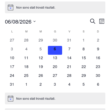
Non sono stati trovati risultati.
Notice
Event
Ev
06/08/2026
Cerca
Mese
Vis
Ricer
Seleziona
Calendario
L
M
M
G
V
S
D
Na
la
e
data.
di
0
0
0
0
0
0
0
27
28
29
30
31
1
2
viste
eventi
eventi
eventi
eventi
eventi
eventi
eventi
Eventi
0
0
0
0
0
0
0
3
4
5
6
7
8
9
Navig
eventi
eventi
eventi
eventi
eventi
eventi
eventi
0
0
0
0
0
0
0
10
11
12
13
14
15
16
eventi
eventi
eventi
eventi
eventi
eventi
eventi
0
0
0
0
0
0
0
17
18
19
20
21
22
23
eventi
eventi
eventi
eventi
eventi
eventi
eventi
0
0
0
0
0
0
0
24
25
26
27
28
29
30
eventi
eventi
eventi
eventi
eventi
eventi
eventi
0
0
0
0
0
0
0
31
1
2
3
4
5
6
eventi
eventi
eventi
eventi
eventi
eventi
eventi
Non sono stati trovati risultati.
Notice