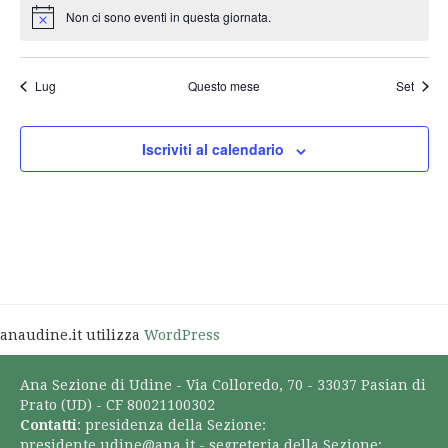
Non ci sono eventi in questa giornata.
Notice
Lug
Questo mese
Set
Iscriviti al calendario
anaudine.it utilizza
WordPress
Ana Sezione di Udine - Via Colloredo, 70 - 33037 Pasian di
Prato (UD) - CF 80021100302
Contatti
: presidenza della Sezione:
presidente.udine@ana.it
- segreteria della Sezione: