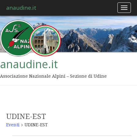
anaudine.it
Toggl
naviga
anaudine.it
Associazione Nazionale Alpini – Sezione di Udine
UDINE-EST
Eventi
UDINE-EST