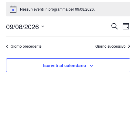
Nessun eventi in programma per 09/08/2026.
Notice
Event
Ev
09/08/2026
Cerca
Giorn
Vis
Ricer
Seleziona
Na
la
e
Giorno precedente
Giorno successivo
data.
viste
Navig
Iscriviti al calendario