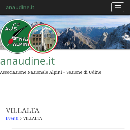
anaudine.it
Toggl
naviga
anaudine.it
Associazione Nazionale Alpini – Sezione di Udine
VILLALTA
Eventi
VILLALTA