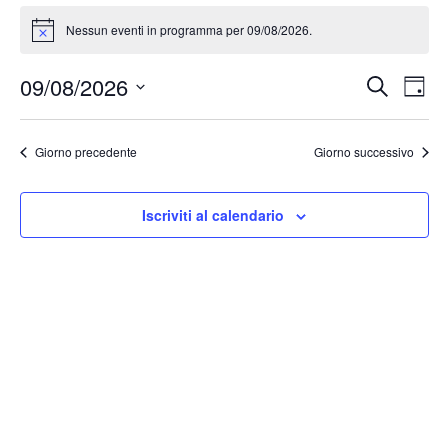
Nessun eventi in programma per 09/08/2026.
Notice
Event
Ev
09/08/2026
Cerca
Giorn
Vis
Ricer
Seleziona
Na
la
e
Giorno precedente
Giorno successivo
data.
viste
Navig
Iscriviti al calendario