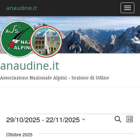
anaudine.it
Toggl
naviga
anaudine.it
Associazione Nazionale Alpini – Sezione di Udine
Event
Ev
29/10/2025
 - 
22/11/2025
Cerca
Lista
Vis
Ricer
Seleziona
Na
la
Ottobre 2025
data.